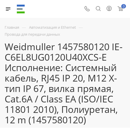
0
—
—
Главная
Автоматизация и Ethernet
Провода для передачи данных
Weidmuller 1457580120 IE-
C6EL8UG0120U40XCS-E
Исполнение: Системный
кабель, RJ45 IP 20, M12 X-
тип IP 67, вилка прямая,
Cat.6A / Class EA (ISO/IEC
11801 2010), Полиуретан,
12 m (1457580120)