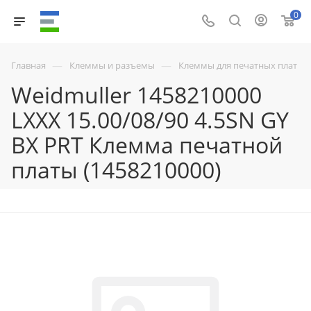
0
—
—
Главная
Клеммы и разъемы
Клеммы для печатных плат
Weidmuller 1458210000
LXXX 15.00/08/90 4.5SN GY
BX PRT Клемма печатной
платы (1458210000)