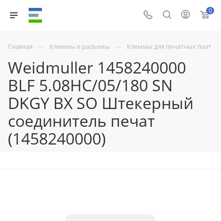
0
—
—
Главная
Клеммы и разъемы
Клеммы для печатных плат
Weidmuller 1458240000
BLF 5.08HC/05/180 SN
DKGY BX SO Штекерный
соединитель печат
(1458240000)