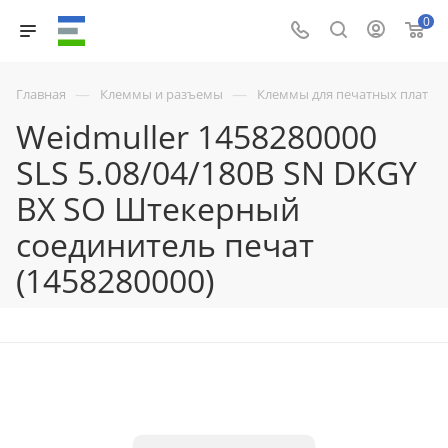
0
—
—
Главная
Клеммы и разъемы
Клеммы для печатных плат
Weidmuller 1458280000
SLS 5.08/04/180B SN DKGY
BX SO Штекерный
соединитель печат
(1458280000)