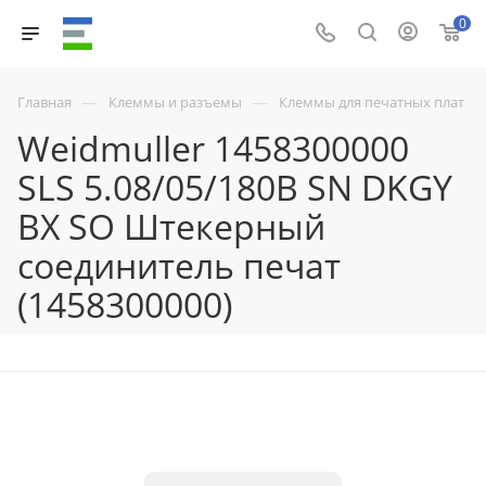
0
—
—
Главная
Клеммы и разъемы
Клеммы для печатных плат
Weidmuller 1458300000
SLS 5.08/05/180B SN DKGY
BX SO Штекерный
соединитель печат
(1458300000)