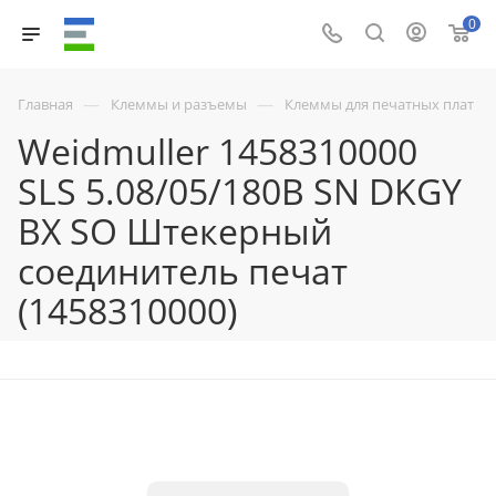
0
—
—
Главная
Клеммы и разъемы
Клеммы для печатных плат
Weidmuller 1458310000
SLS 5.08/05/180B SN DKGY
BX SO Штекерный
соединитель печат
(1458310000)