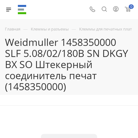
0
—
—
Главная
Клеммы и разъемы
Клеммы для печатных плат
Weidmuller 1458350000
SLF 5.08/02/180B SN DKGY
BX SO Штекерный
соединитель печат
(1458350000)