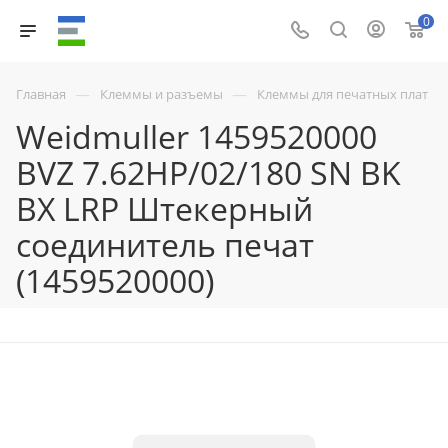
0
—
—
Главная
Клеммы и разъемы
Клеммы для печатных плат
Weidmuller 1459520000
BVZ 7.62HP/02/180 SN BK
BX LRP Штекерный
соединитель печат
(1459520000)