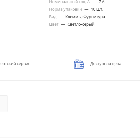
Номинальный ток, А
—
7 A
Норма упаковки
—
10 Шт.
Вид
—
Клеммы; Фурнитура
Цвет
—
Светло-серый
ентский сервис
Доступная цена