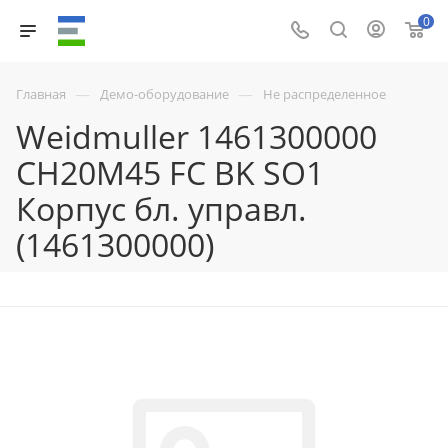
0
—
—
Главная
Демо-оборудование
Не распределенное
Weidmuller 1461300000
CH20M45 FC BK SO1
Корпус бл. управл.
(1461300000)