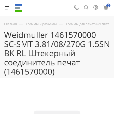
0
—
—
Главная
Клеммы и разъемы
Клеммы для печатных плат
Weidmuller 1461570000
SC-SMT 3.81/08/270G 1.5SN
BK RL Штекерный
соединитель печат
(1461570000)