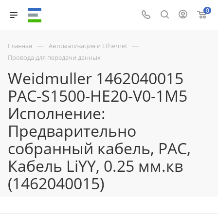
0
—
—
Главная
Автоматизация и Ethernet
Провода для передачи данных
Weidmuller 1462040015
PAC-S1500-HE20-V0-1M5
Исполнение:
Предварительно
собранный кабель, PAC,
Кабель LiYY, 0.25 мм.кв
(1462040015)