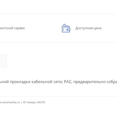
ентский сервис
Доступная цена
ьной прокладки кабельной сети; PAC, предварительно соб
o-avtomatika.ru | ID товара: 44278