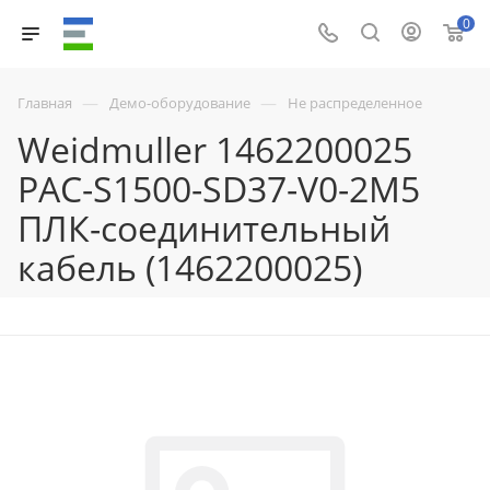
0
—
—
Главная
Демо-оборудование
Не распределенное
Weidmuller 1462200025
PAC-S1500-SD37-V0-2M5
ПЛК-соединительный
кабель (1462200025)