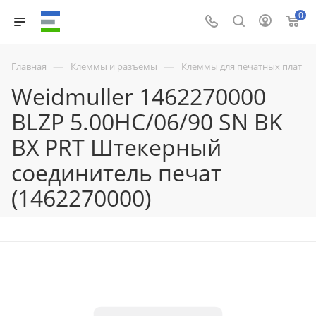
0
—
—
Главная
Клеммы и разъемы
Клеммы для печатных плат
Weidmuller 1462270000
BLZP 5.00HC/06/90 SN BK
BX PRT Штекерный
соединитель печат
(1462270000)