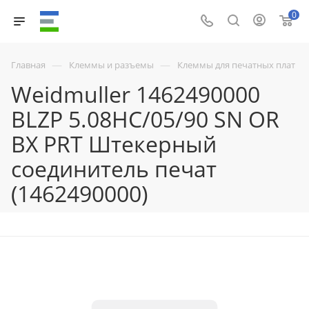
0
—
—
Главная
Клеммы и разъемы
Клеммы для печатных плат
Weidmuller 1462490000
BLZP 5.08HC/05/90 SN OR
BX PRT Штекерный
соединитель печат
(1462490000)