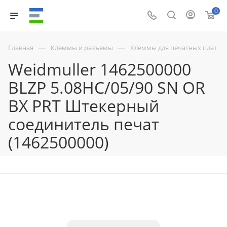
0
—
—
Главная
Клеммы и разъемы
Клеммы для печатных плат
Weidmuller 1462500000
BLZP 5.08HC/05/90 SN OR
BX PRT Штекерный
соединитель печат
(1462500000)