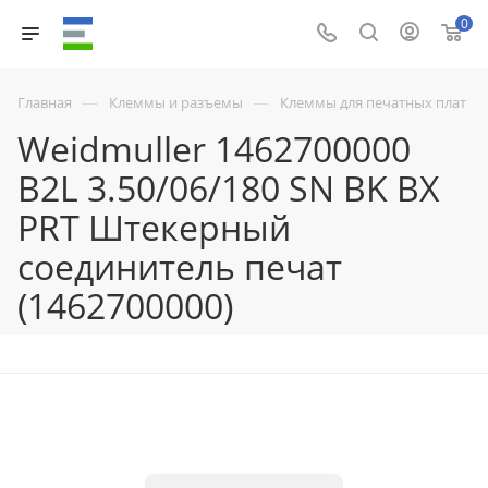
0
—
—
Главная
Клеммы и разъемы
Клеммы для печатных плат
Weidmuller 1462700000
B2L 3.50/06/180 SN BK BX
PRT Штекерный
соединитель печат
(1462700000)