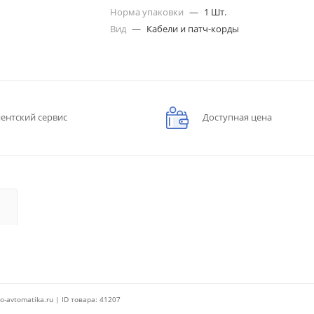
Норма упаковки
—
1 Шт.
Вид
—
Кабели и патч-корды
ентский сервис
Доступная цена
o-avtomatika.ru | ID товара: 41207