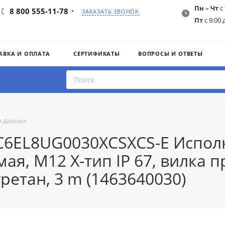
Пн – Чт
с 
8 800 555-11-78
ЗАКАЗАТЬ ЗВОНОК
Пт
с 9:00 
АВКА И ОПЛАТА
СЕРТИФИКАТЫ
ВОПРОСЫ И ОТВЕТЫ
и данных
-C6EL8UG0030XCSXCS-E Испол
ая, M12 X-тип IP 67, вилка пр
уретан, 3 m (1463640030)