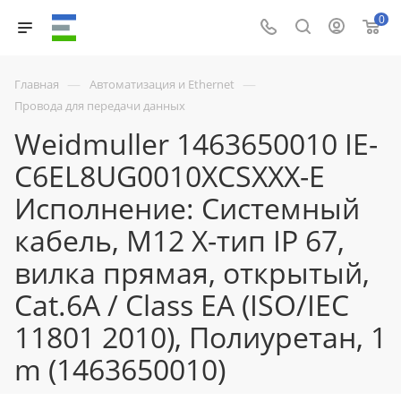
0
—
—
Главная
Автоматизация и Ethernet
Провода для передачи данных
Weidmuller 1463650010 IE-
C6EL8UG0010XCSXXX-E
Исполнение: Системный
кабель, M12 X-тип IP 67,
вилка прямая, открытый,
Cat.6A / Class EA (ISO/IEC
11801 2010), Полиуретан, 1
m (1463650010)