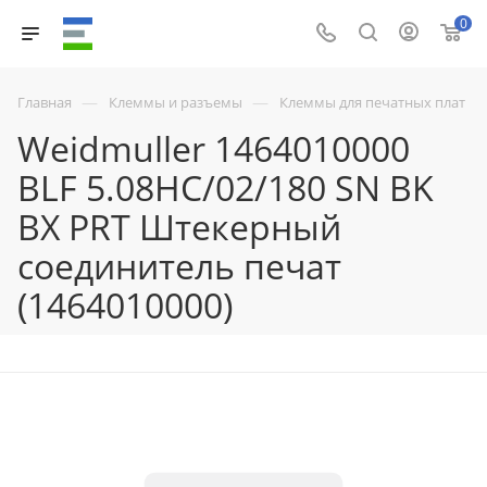
0
—
—
Главная
Клеммы и разъемы
Клеммы для печатных плат
Weidmuller 1464010000
BLF 5.08HC/02/180 SN BK
BX PRT Штекерный
соединитель печат
(1464010000)