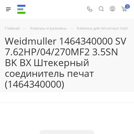
0
—
—
Главная
Клеммы и разъемы
Клеммы для печатных плат
Weidmuller 1464340000 SV
7.62HP/04/270MF2 3.5SN
BK BX Штекерный
соединитель печат
(1464340000)