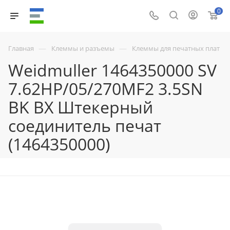
0
—
—
Главная
Клеммы и разъемы
Клеммы для печатных плат
Weidmuller 1464350000 SV
7.62HP/05/270MF2 3.5SN
BK BX Штекерный
соединитель печат
(1464350000)