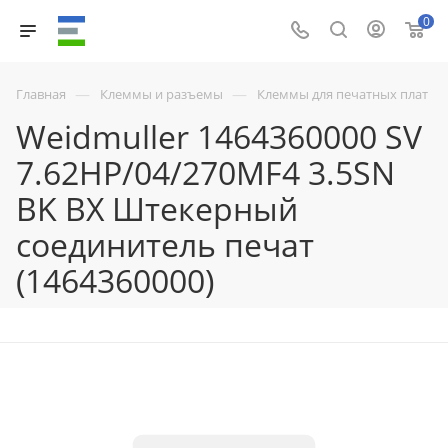
0
—
—
Главная
Клеммы и разъемы
Клеммы для печатных плат
Weidmuller 1464360000 SV
7.62HP/04/270MF4 3.5SN
BK BX Штекерный
соединитель печат
(1464360000)