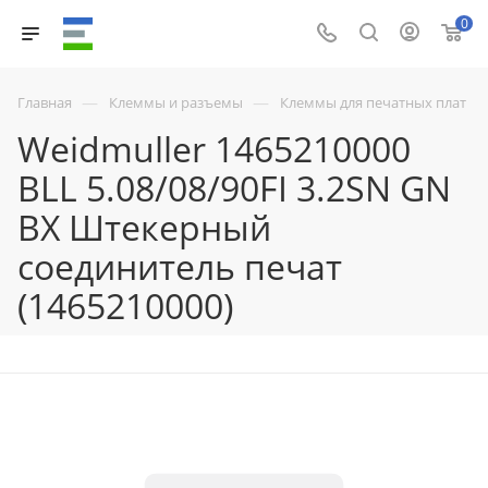
0
—
—
Главная
Клеммы и разъемы
Клеммы для печатных плат
Weidmuller 1465210000
BLL 5.08/08/90FI 3.2SN GN
BX Штекерный
соединитель печат
(1465210000)