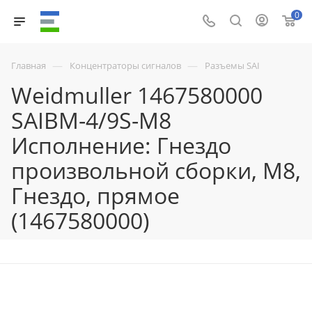
0
—
—
Главная
Концентраторы сигналов
Разъемы SAI
Weidmuller 1467580000
SAIBM-4/9S-M8
Исполнение: Гнездо
произвольной сборки, M8,
Гнездо, прямое
(1467580000)