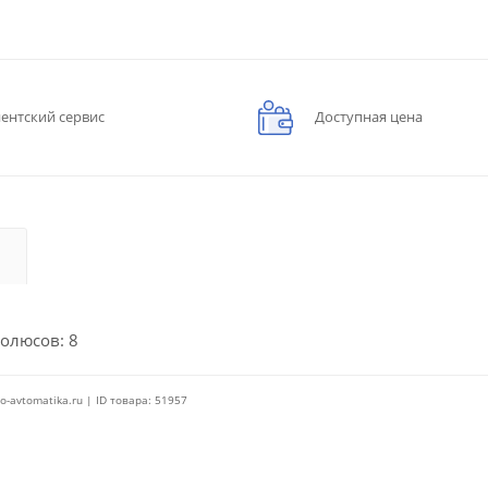
ентский сервис
Доступная цена
олюсов: 8
o-avtomatika.ru | ID товара: 51957