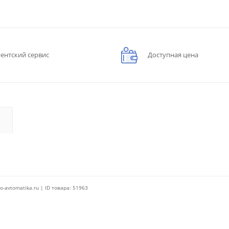
ентский сервис
Доступная цена
o-avtomatika.ru | ID товара: 51963