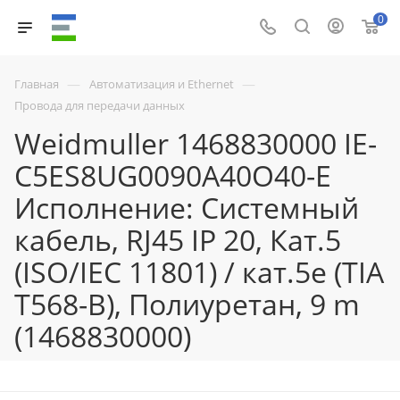
0
—
—
Главная
Автоматизация и Ethernet
Провода для передачи данных
Weidmuller 1468830000 IE-
C5ES8UG0090A40O40-E
Исполнение: Системный
кабель, RJ45 IP 20, Кат.5
(ISO/IEC 11801) / кат.5e (TIA
T568-B), Полиуретан, 9 m
(1468830000)