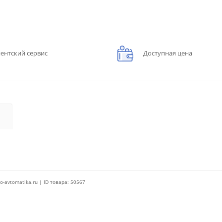
ентский сервис
Доступная цена
o-avtomatika.ru | ID товара: 50567