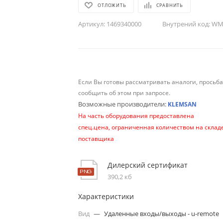
ОТЛОЖИТЬ
СРАВНИТЬ
Артикул:
1469340000
Внутрений код:
WM-
Если Вы готовы рассматривать аналоги, просьб
сообщить об этом при запросе.
Возможные производители:
KLEMSAN
На часть оборудования предоставлена
спец.цена, ограниченная количеством на склад
поставщика
Дилерский сертификат
390,2 кб
Характеристики
Вид
—
Удаленные входы/выходы - u-remote