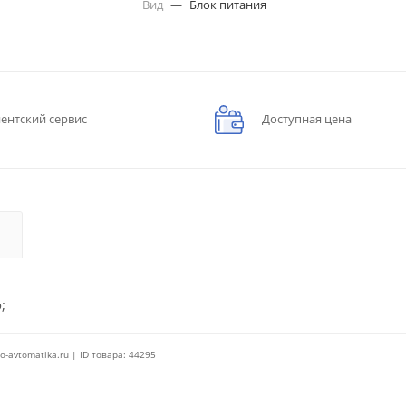
Вид
—
Блок питания
ентский сервис
Доступная цена
;
o-avtomatika.ru | ID товара: 44295