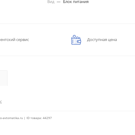
Вид
—
Блок питания
ентский сервис
Доступная цена
;
o-avtomatika.ru | ID товара: 44297