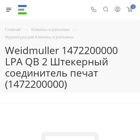
0
—
—
Главная
Клеммы и разъемы
Фурнитура для Клеммы и разъемы
Weidmuller 1472200000
LPA QB 2 Штекерный
соединитель печат
(1472200000)