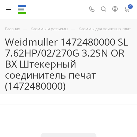
0
—
—
Главная
Клеммы и разъемы
Клеммы для печатных плат
Weidmuller 1472480000 SL
7.62HP/02/270G 3.2SN OR
BX Штекерный
соединитель печат
(1472480000)