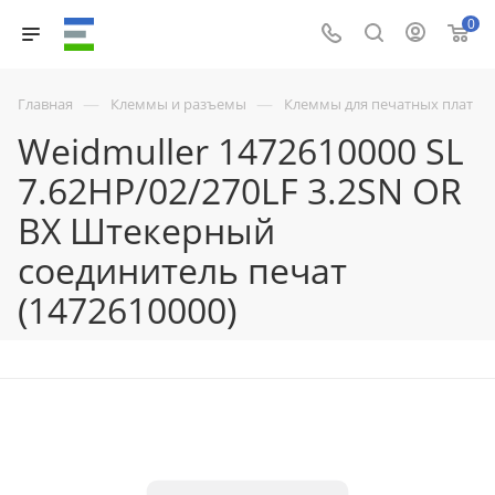
0
—
—
Главная
Клеммы и разъемы
Клеммы для печатных плат
Weidmuller 1472610000 SL
7.62HP/02/270LF 3.2SN OR
BX Штекерный
соединитель печат
(1472610000)