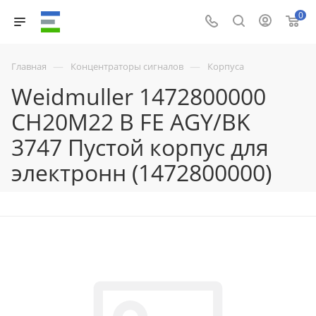
0
—
—
Главная
Концентраторы сигналов
Корпуса
Weidmuller 1472800000
CH20M22 B FE AGY/BK
3747 Пустой корпус для
электронн (1472800000)