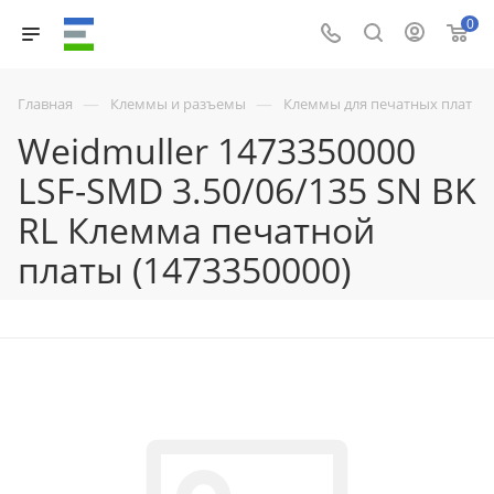
0
—
—
Главная
Клеммы и разъемы
Клеммы для печатных плат
Weidmuller 1473350000
LSF-SMD 3.50/06/135 SN BK
RL Клемма печатной
платы (1473350000)