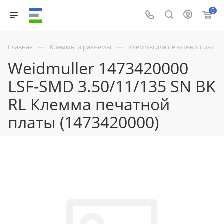
0
—
—
Главная
Клеммы и разъемы
Клеммы для печатных плат
Weidmuller 1473420000
LSF-SMD 3.50/11/135 SN BK
RL Клемма печатной
платы (1473420000)