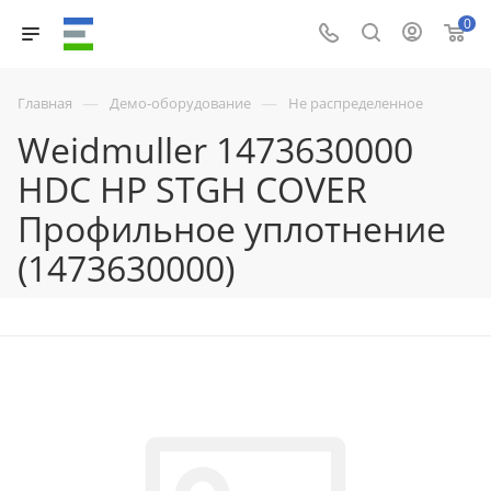
0
—
—
Главная
Демо-оборудование
Не распределенное
Weidmuller 1473630000
HDC HP STGH COVER
Профильное уплотнение
(1473630000)