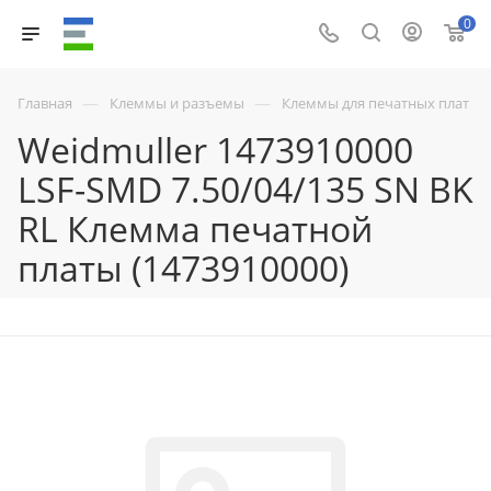
0
—
—
Главная
Клеммы и разъемы
Клеммы для печатных плат
Weidmuller 1473910000
LSF-SMD 7.50/04/135 SN BK
RL Клемма печатной
платы (1473910000)