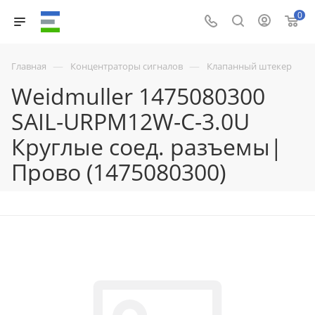
0
—
—
Главная
Концентраторы сигналов
Клапанный штекер
Weidmuller 1475080300
SAIL-URPM12W-C-3.0U
Круглые соед. разъемы|
Прово (1475080300)