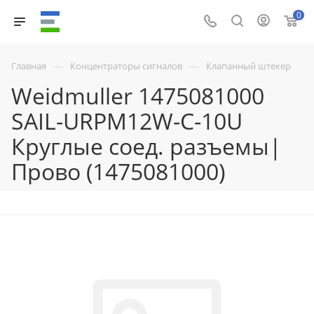
0
—
—
Главная
Концентраторы сигналов
Клапанный штекер
Weidmuller 1475081000
SAIL-URPM12W-C-10U
Круглые соед. разъемы|
Прово (1475081000)