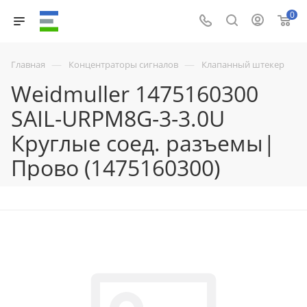
0
—
—
Главная
Концентраторы сигналов
Клапанный штекер
Weidmuller 1475160300
SAIL-URPM8G-3-3.0U
Круглые соед. разъемы|
Прово (1475160300)