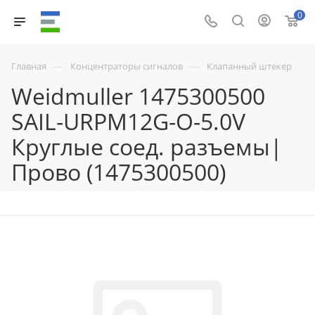
0
—
—
Главная
Концентраторы сигналов
Клапанный штекер
Weidmuller 1475300500
SAIL-URPM12G-O-5.0V
Круглые соед. разъемы|
Прово (1475300500)