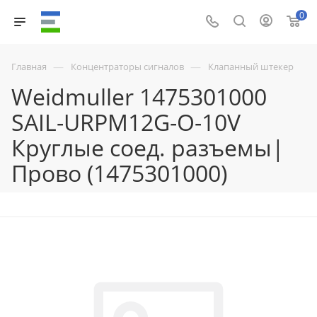
0
—
—
Главная
Концентраторы сигналов
Клапанный штекер
Weidmuller 1475301000
SAIL-URPM12G-O-10V
Круглые соед. разъемы|
Прово (1475301000)