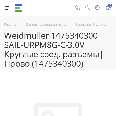
0
—
—
Главная
Концентраторы сигналов
Клапанный штекер
Weidmuller 1475340300
SAIL-URPM8G-C-3.0V
Круглые соед. разъемы|
Прово (1475340300)