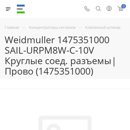
0
—
—
Главная
Концентраторы сигналов
Клапанный штекер
Weidmuller 1475351000
SAIL-URPM8W-C-10V
Круглые соед. разъемы|
Прово (1475351000)