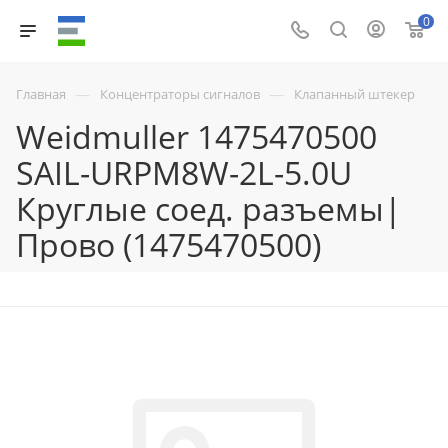
0
—
—
Главная
Концентраторы сигналов
Клапанный штекер
Weidmuller 1475470500
SAIL-URPM8W-2L-5.0U
Круглые соед. разъемы|
Прово (1475470500)