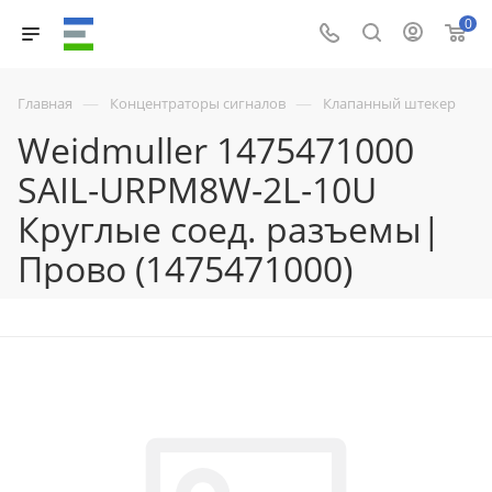
0
—
—
Главная
Концентраторы сигналов
Клапанный штекер
Weidmuller 1475471000
SAIL-URPM8W-2L-10U
Круглые соед. разъемы|
Прово (1475471000)