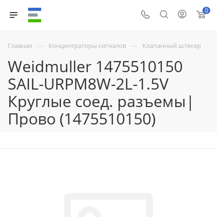
0
—
—
Главная
Концентраторы сигналов
Клапанный штекер
Weidmuller 1475510150
SAIL-URPM8W-2L-1.5V
Круглые соед. разъемы|
Прово (1475510150)